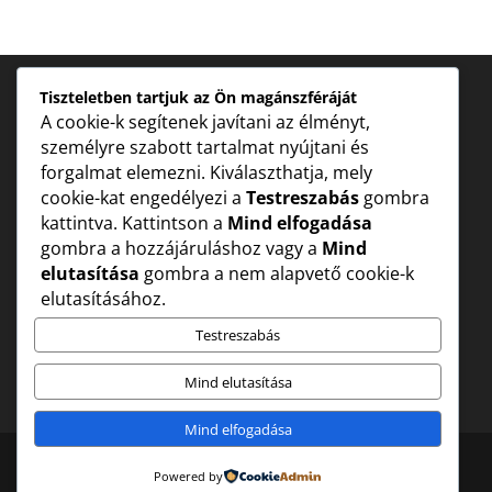
Tiszteletben tartjuk az Ön magánszféráját
Archives
Categories
A cookie-k segítenek javítani az élményt,
személyre szabott tartalmat nyújtani és
Nincs megjeleníthető archívum.
Nincs kategória
forgalmat elemezni. Kiválaszthatja, mely
cookie-kat engedélyezi a
Testreszabás
gombra
kattintva. Kattintson a
Mind elfogadása
gombra a hozzájáruláshoz vagy a
Mind
elutasítása
gombra a nem alapvető cookie-k
elutasításához.
Testreszabás
Mind elutasítása
Mind elfogadása
Powered by